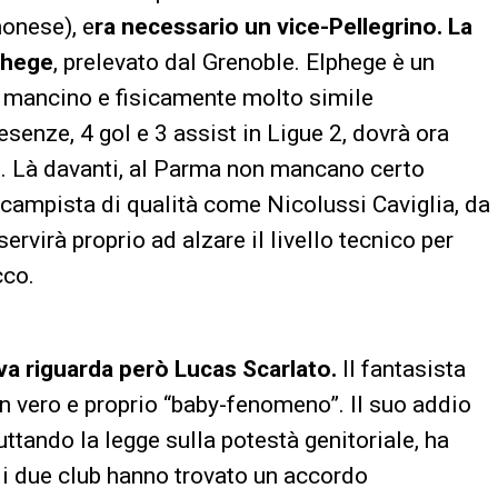
monese), e
ra necessario un vice-Pellegrino. La
phege
, prelevato dal Grenoble. Elphege è un
, mancino e fisicamente molto simile
esenze, 4 gol e 3 assist in Ligue 2, dovrà ora
no. Là davanti, al Parma non mancano certo
rocampista di qualità come Nicolussi Caviglia, da
ervirà proprio ad alzare il livello tecnico per
cco.
iva riguarda però Lucas Scarlato.
Il fantasista
un vero e proprio “baby-fenomeno”. Il suo addio
uttando la legge sulla potestà genitoriale, ha
, i due club hanno trovato un accordo