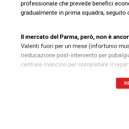
professionale che prevede benefici econom
gradualmente in prima squadra, seguito c
Il mercato del Parma, però, non è ancor
Valenti fuori per un mese (infortunio mu
rieducazione post-intervento per pubalgia
centrale mancino per completare il repar
LEGGI ANCHE –
Ultime Notizie Serie A:
R
campionato italiano
LA PLAYLIST DELLE NOSTRE TOP NEW