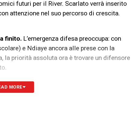
ici futuri per il River. Scarlato verrà inserito
on attenzione nel suo percorso di crescita.
a finito.
L’emergenza difesa preoccupa: con
scolare) e Ndiaye ancora alle prese con la
, la priorità assoluta ora è trovare un difensore
to.
 tutte le novità del giorno sul massimo
EAD MORE
S