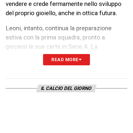
vendere e crede fermamente nello sviluppo
del proprio gioiello, anche in ottica futura.
Leoni, intanto, continua la preparazione
estiva con la prima squadra, pronto a
giocarsi le sue carte in Serie A. La
sensazione è che, salvo offerte clamorose, il
READ MORE
giovane difensore resterà ancora in Emilia,
con l’obiettivo di contribuire alla salvezza.
IL CALCIO DEL GIORNO
Il
Calciomercato Parma
resta vigile: c’è
l’intenzione di costruire una rosa competitiva
senza sacrificare i propri talenti migliori
troppo presto.