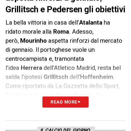
Grillitsch e Pedersen gli obiettivi
La bella vittoria in casa dell’
Atalanta
ha
ridato morale alla
Roma
. Adesso,
però,
Mourinho
aspetta rinforzi dal mercato
di gennaio. Il portoghese vuole un
centrocampista e, tramontata
l’idea
Herrera
dell’Atletico Madrid, resta bel
salda l’ipotesi
Grillitsch
dell’
Hoffenheim
.
Come riportato da La Gazzetta dello Sport,
l’austriaco è in scadenza di contratto i
READ MORE
giallorossi potrebbero così strapparla a
prezzo di saldo in inverno.
E se per il centrocampo
Mourinho
cerca un
IL CALCIO DEL GIORNO