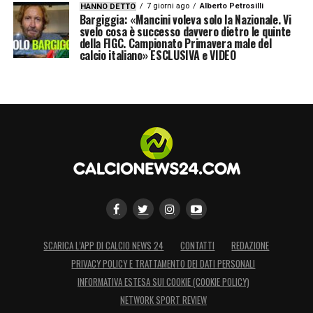
7 giorni ago
Alberto Petrosilli
HANNO DETTO
Bargiggia: «Mancini voleva solo la Nazionale. Vi
svelo cosa è successo davvero dietro le quinte
della FIGC. Campionato Primavera male del
calcio italiano» ESCLUSIVA e VIDEO
SCARICA L’APP DI CALCIO NEWS 24
CONTATTI
REDAZIONE
PRIVACY POLICY E TRATTAMENTO DEI DATI PERSONALI
INFORMATIVA ESTESA SUI COOKIE (COOKIE POLICY)
NETWORK SPORT REVIEW