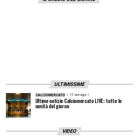
titolare, nel ruolo di terzino destro ha
già
Karsdorp
ma non un sostituto. E così
ecco che la dirigenza giallorossa sta
tenendo sotto stretta osservazione i
giovani
Pedersen
del
Feyenoord
e
Sarr
del
Bayern Monaco
. Se invece
la
Roma
vorrà andare sull’usato
sicuro,
Stryger Larsen
resta sempre sullo
sfondo.
ULTIMISSIME
11 ore ago
CALCIOMERCATO
Ultime notizie Calciomercato LIVE: tutte le
LA PLAYLIST DELLE NOSTRE TOP NEWS
novità del giorno
VIDEO