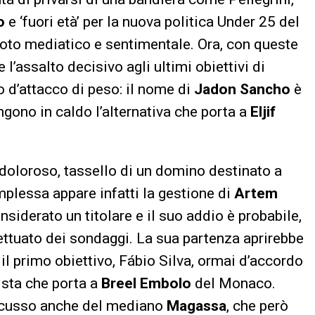
o
e ‘fuori età’ per la nuova politica Under 25 del
moto mediatico e sentimentale. Ora, con queste
 l’assalto decisivo agli ultimi obiettivi di
o d’attacco di peso: il nome di
Jadon Sancho
è
engono in caldo l’alternativa che porta a
Eljif
ù doloroso, tassello di un domino destinato a
mplessa appare infatti la gestione di
Artem
onsiderato un titolare e il suo addio è probabile,
fettuato dei sondaggi. La sua partenza aprirebbe
il primo obiettivo, Fábio Silva, ormai d’accordo
ista che porta a
Breel Embolo
del Monaco.
iscusso anche del mediano
Magassa
, che però