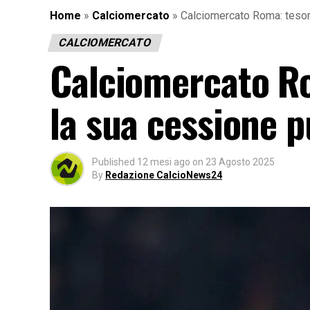
Home
»
Calciomercato
»
Calciomercato Roma: tesore
CALCIOMERCATO
Calciomercato Ro
la sua cessione p
Published
12 mesi ago
on
23 Agosto 2025
By
Redazione CalcioNews24