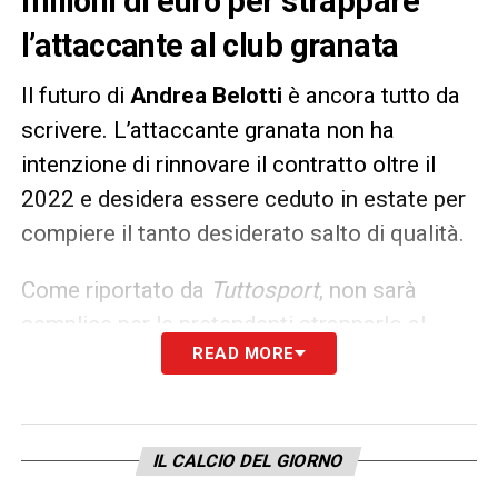
milioni di euro per strappare
l’attaccante al club granata
Il futuro di
Andrea Belotti
è ancora tutto da
scrivere. L’attaccante granata non ha
intenzione di rinnovare il contratto oltre il
2022 e desidera essere ceduto in estate per
compiere il tanto desiderato salto di qualità.
Come riportato da
Tuttosport
, non sarà
semplice per le pretendenti strapparlo al
READ MORE
Torino. Il presidente Urbano Cairo non
accetterà offerte inferiori ai
34 milioni di
euro
:
Roma
e
Milan
avvisate.
IL CALCIO DEL GIORNO
LA PLAYLIST DELLE NOSTRE TOP NEWS