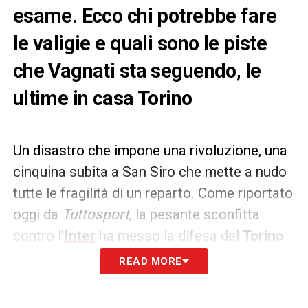
esame. Ecco chi potrebbe fare
le valigie e quali sono le piste
che Vagnati sta seguendo, le
ultime in casa Torino
Un disastro che impone una rivoluzione, una
cinquina subita a San Siro che mette a nudo
tutte le fragilità di un reparto. Come riportato
oggi da
Tuttosport
, la pesante sconfitta
contro l’
Inter
ha messo la difesa del
Torino
sotto accusa, costringendo la dirigenza ad
READ MORE
accelerare sul mercato per correre ai ripari.
La strategia è chiara: prima si cede, poi si