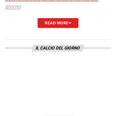
giorno
READ MORE
IL CALCIO DEL GIORNO
Informativa Lottomatica e Goldbet: fino a
100€ per ogni cartellino in Serie A
Per ogni cartellino ottieni 5€ fino a 100€ di
bonus scommesse
Verifica termini e condizioni tramite i
seguenti link:
SCOPRI LA PROMO LOTTOMATICA
SCOPRI LA PROMO GOLDBET