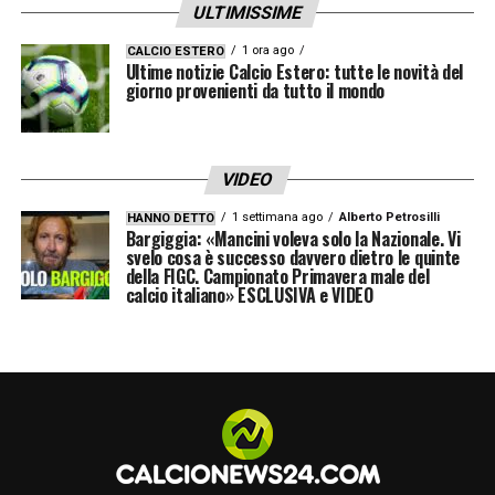
ULTIMISSIME
1 ora ago
CALCIO ESTERO
LA PLAYLIST DELLE NOSTRE TOP NEWS
Ultime notizie Calcio Estero: tutte le novità del
giorno provenienti da tutto il mondo
VIDEO
1 settimana ago
Alberto Petrosilli
HANNO DETTO
Bargiggia: «Mancini voleva solo la Nazionale. Vi
svelo cosa è successo davvero dietro le quinte
della FIGC. Campionato Primavera male del
calcio italiano» ESCLUSIVA e VIDEO