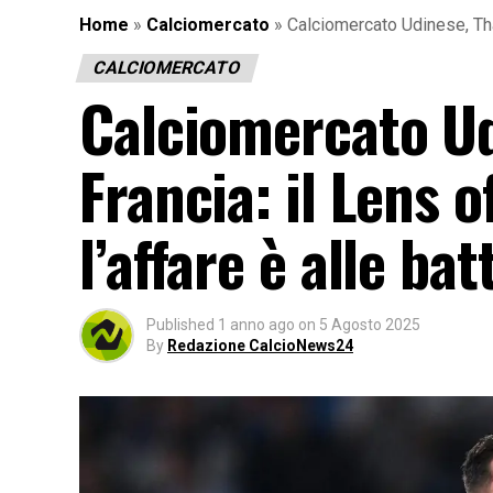
Home
»
Calciomercato
»
Calciomercato Udinese, Thauvi
CALCIOMERCATO
Calciomercato Ud
Francia: il Lens of
l’affare è alle bat
Published
1 anno ago
on
5 Agosto 2025
By
Redazione CalcioNews24