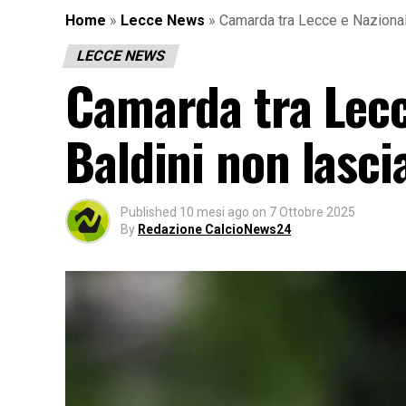
Home
»
Lecce News
»
Camarda tra Lecce e Nazionale
LECCE NEWS
Camarda tra Lecce
Baldini non lasci
Published
10 mesi ago
on
7 Ottobre 2025
By
Redazione CalcioNews24