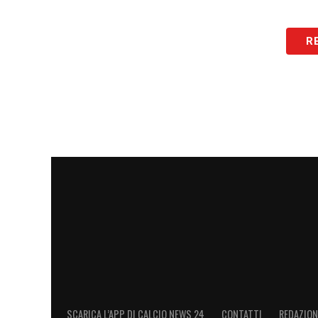
Il Lecce, da sempre attento a valorizzar
R
sviluppare il suo potenziale in un contes
e per il futuro del calcio italiano, ques
In conclusione, tra il
Lecce
e la maglia d
percorso di crescita concreto. Con le gius
il suo nome è destinato a diventare semp
nazionale.
LA PLAYLIST DELLE NOSTRE TOP NEW
SCARICA L’APP DI CALCIO NEWS 24
CONTATTI
REDAZION