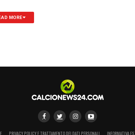
e i giovani, sta permettendo a Camarda di
EAD MORE
to competitivo ma equilibrato. Per la Nazionale,
to rappresenta un investimento importante.
ell’Under 21,
Camarda
sta costruendo un
te opportunità e il carattere dimostrato finora,
re più centrale nel panorama calcistico
S
E
PRIVACY POLICY E TRATTAMENTO DEI DATI PERSONALI
INFORMATIVA ES