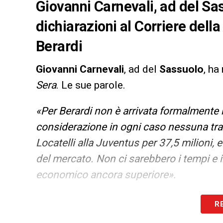
Giovanni Carnevali, ad del Sas
dichiarazioni al Corriere della
Berardi
Giovanni Carnevali
, ad del
Sassuolo
, ha
Sera
. Le sue parole.
«Per Berardi non è arrivata formalmente
considerazione in ogni caso nessuna tr
Locatelli alla Juventus per 37,5 milioni, 
del mercato. Non ci sarebbero i tempi e i
economico ancora superiore».
LA PLAYLIST DELLE NOSTRE TOP NEW
R