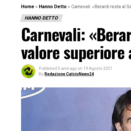
Home
»
Hanno Detto
»
Carnevali: «Berardi resta al S
HANNO DETTO
Carnevali: «Berar
valore superiore 
Published
5 anni ago
on
19 Agosto 2021
By
Redazione CalcioNews24