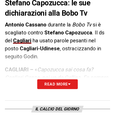
Stefano Capozucca: le sue
dichiarazioni alla Bobo Tv
Antonio Cassano
durante la
Bobo Tv
si è
scagliato contro
Stefano Capozucca
. Il ds
del
Cagliari
ha usato parole pesanti nel
posto
Cagliari-Udinese
, ostracizzando in
seguito Godin.
CAGLIARI –
«
Capozucca sai cosa fa?
Cagliari-Genoa, poi va da Cellino. Fa sempre
READ MORE
il giro delle tre chiese, e parla pure di calcio
ora. E va a giudicare chi? Non dico Cassano,
ma Godin, uno che non è mai stato messo in
discussione. Capisco perché il Cagliari è in
IL CALCIO DEL GIORNO