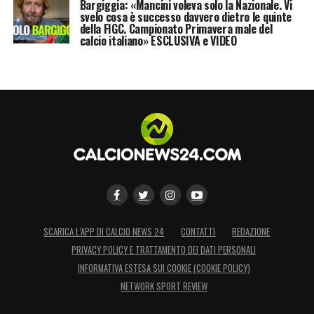
Bargiggia: «Mancini voleva solo la Nazionale. Vi
svelo cosa è successo davvero dietro le quinte
della FIGC. Campionato Primavera male del
calcio italiano» ESCLUSIVA e VIDEO
SCARICA L’APP DI CALCIO NEWS 24
CONTATTI
REDAZIONE
PRIVACY POLICY E TRATTAMENTO DEI DATI PERSONALI
INFORMATIVA ESTESA SUI COOKIE (COOKIE POLICY)
NETWORK SPORT REVIEW