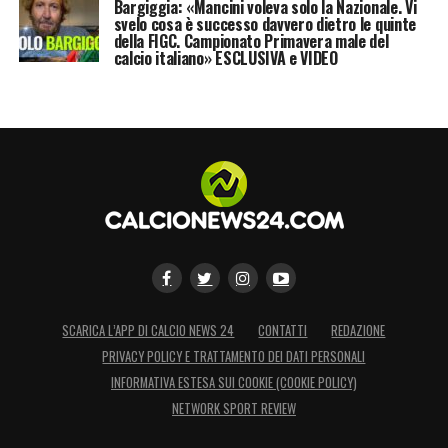
Bargiggia: «Mancini voleva solo la Nazionale. Vi
svelo cosa è successo davvero dietro le quinte
della FIGC. Campionato Primavera male del
calcio italiano» ESCLUSIVA e VIDEO
SCARICA L’APP DI CALCIO NEWS 24
CONTATTI
REDAZIONE
PRIVACY POLICY E TRATTAMENTO DEI DATI PERSONALI
INFORMATIVA ESTESA SUI COOKIE (COOKIE POLICY)
NETWORK SPORT REVIEW