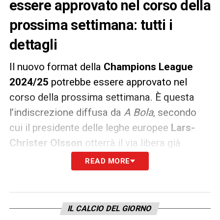
essere approvato nel corso della
prossima settimana: tutti i
dettagli
Il nuovo format della
Champions
League
2024/25
potrebbe essere approvato nel
corso della prossima settimana. È questa
l’indiscrezione diffusa da
A Bola
, secondo
cui il presidente delle leghe europee
Lars-
Christer Olsson
otterrà il via libera già
mercoledì 31 marzo dopo una riunione del
READ MORE
Comitato Esecutivo dell’UEFA.
La novità più grande riguarda l’eliminazione
IL CALCIO DEL GIORNO
della fase a gironi. Si tratta di un vero e