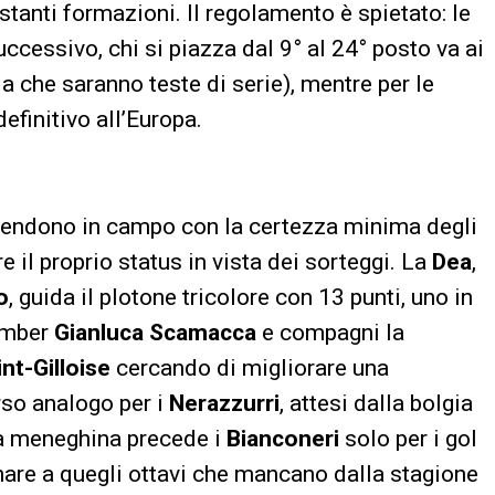
restanti formazioni. Il regolamento è spietato: le
uccessivo, chi si piazza dal 9° al 24° posto va ai
a che saranno teste di serie), mentre per le
efinitivo all’Europa.
endono in campo con la certezza minima degli
 il proprio status in vista dei sorteggi. La
Dea
,
o
, guida il plotone tricolore con 13 punti, uno in
bomber
Gianluca Scamacca
e compagni la
nt-Gilloise
cercando di migliorare una
rso analogo per i
Nerazzurri
, attesi dalla bolgia
ra meneghina precede i
Bianconeri
solo per i gol
rnare a quegli ottavi che mancano dalla stagione