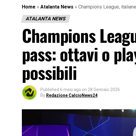
Home
»
Atalanta News
»
Champions League, italiane 
ATALANTA NEWS
Champions League
pass: ottavi o pla
possibili
Published
6 mesi ago
on
28 Gennaio 2026
By
Redazione CalcioNews24