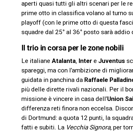
aperti quasi tutti gli altri scenari per le 
prime otto in classifica volano al turno s
playoff (con le prime otto di questa fasci
squadre dal 25° al 36° posto sarà addio d
Il trio in corsa per le zone nobili
Le italiane
Atalanta
,
Inter
e
Juventus
sc
spareggi, ma con l’ambizione di migliorare
guidata in panchina da
Raffaele Palladin
più delle dirette rivali nazionali. Per il 
missione è vincere in casa dell’
Union Sai
differenza reti finora non eccelsa. Disco
di Dortmund: a quota 12 punti, la squad
fatti e subiti. La
Vecchia Signora
, per to