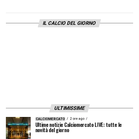
riuscita a comprarlo.
Serve in primis la conquista della
IL CALCIO DEL GIORNO
Champions
, e dall’altra la Dea si giocherà la
carta
Murtough
(che lo voleva già portare al
Manchester United). Staremo a vedere come
si evolverà la situazione questa estate.
LA PLAYLIST DELLE NOSTRE TOP NEWS
ULTIMISSIME
2 ore ago
CALCIOMERCATO
Ultime notizie Calciomercato LIVE: tutte le
novità del giorno