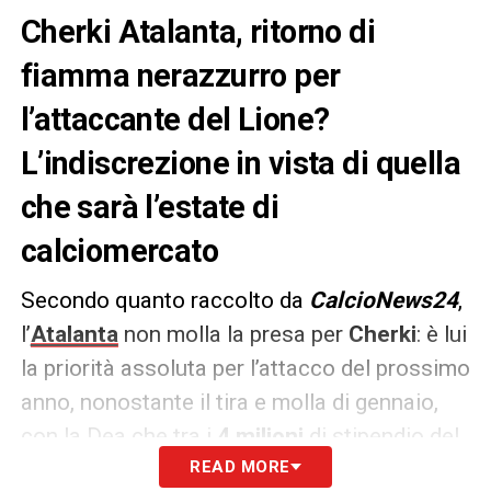
Cherki Atalanta, ritorno di
fiamma nerazzurro per
l’attaccante del Lione?
L’indiscrezione in vista di quella
che sarà l’estate di
calciomercato
Secondo quanto raccolto da
CalcioNews24
,
l’
Atalanta
non molla la presa per
Cherki
: è lui
la priorità assoluta per l’attacco del prossimo
anno, nonostante il tira e molla di gennaio,
con la Dea che tra i
4 milioni
di stipendio del
ragazzo e le (alte) pretese del Lione non è
READ MORE