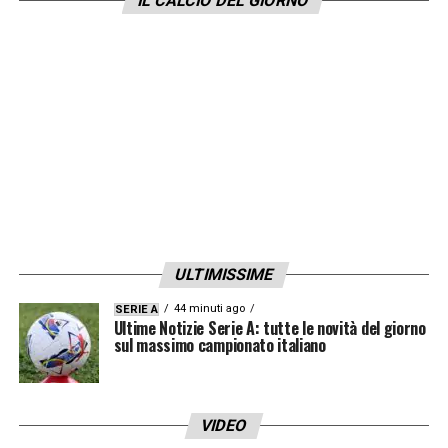
IL CALCIO DEL GIORNO
Gattuso. Ritrovare Torino, l’ambiente
bianconero e un ruolo da leader potrebbe
rappresentare per Federico Chiesa la svolta
decisiva nell’anno più importante della sua
carriera.
LEGGI LE ULTIME DI SERIE A
LA PLAYLIST DELLE NOSTRE TOP NEWS
ULTIMISSIME
44 minuti ago
SERIE A
Ultime Notizie Serie A: tutte le novità del giorno
sul massimo campionato italiano
VIDEO