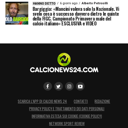
6 giorni ago
Alberto Petrosilli
HANNO DETTO
Bargiggia: «Mancini voleva solo la Nazionale. Vi
svelo cosa è successo davvero dietro le quinte
della FIGC. Campionato Primavera male del
calcio italiano» ESCLUSIVA e VIDEO
SCARICA L’APP DI CALCIO NEWS 24
CONTATTI
REDAZIONE
PRIVACY POLICY E TRATTAMENTO DEI DATI PERSONALI
INFORMATIVA ESTESA SUI COOKIE (COOKIE POLICY)
NETWORK SPORT REVIEW