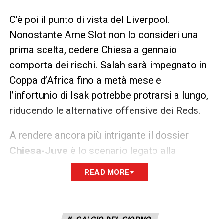
C’è poi il punto di vista del Liverpool.
Nonostante Arne Slot non lo consideri una
prima scelta, cedere Chiesa a gennaio
comporta dei rischi. Salah sarà impegnato in
Coppa d’Africa fino a metà mese e
l’infortunio di Isak potrebbe protrarsi a lungo,
riducendo le alternative offensive dei Reds.
A rendere ancora più intrigante il dossier
Chiesa-Juve
è lo scenario legato alla
Nazionale. In vista dei prossimi Mondiali,
READ MORE
tornare protagonista in Serie A potrebbe
essere la mossa giusta per riconquistare
centralità in azzurro sotto la gestione