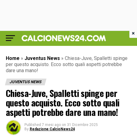
×
Home
»
Juventus News
»
Chiesa-Juve, Spalletti spinge
per questo acquisto. Ecco sotto quali aspetti potrebbe
dare una mano!
JUVENTUS NEWS
Chiesa-Juve, Spalletti spinge per
questo acquisto. Ecco sotto quali
aspetti potrebbe dare una mano!
Published
7 mesi ago
on
31 Dicembre 2025
By
Redazione CalcioNews24