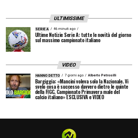
gestione mentale dei momenti chiave.
ULTIMISSIME
LA PLAYLIST DELLE NOSTRE TOP NEWS
46 minuti ago
SERIE A
Ultime Notizie Serie A: tutte le novità del giorno
sul massimo campionato italiano
VIDEO
7 giorni ago
Alberto Petrosilli
HANNO DETTO
Bargiggia: «Mancini voleva solo la Nazionale. Vi
svelo cosa è successo davvero dietro le quinte
della FIGC. Campionato Primavera male del
calcio italiano» ESCLUSIVA e VIDEO