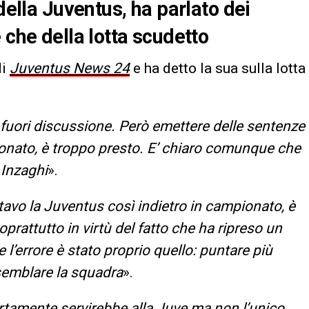
della Juventus, ha parlato dei
 che della lotta scudetto
di
Juventus News 24
e ha detto la sua sulla lotta
è fuori discussione. Però emettere delle sentenze
nato, è troppo presto. E’ chiaro comunque che
 Inzaghi
».
vo la Juventus così indietro in campionato, è
oprattutto in virtù del fatto che ha ripreso un
 l’errore è stato proprio quello: puntare più
ssemblare la squadra
».
ertamente servirebbe alla Juve ma non l’unico