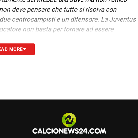
o non deve pensare che tutto si risolva con
e due centrocampisti e un difensore. La Juventus
giocatore non basta per tornare ad essere
EAD MORE
re i giocatori migliori. Poi, a fronte di
 cambiare ma mi riferisco alla Juve del passato
ente del calibro di Zidane, Thuram e Cannavaro.
rna, era un’altra Juventus molto diversa da
se, io cercherei di tenere alla corte di Allegri