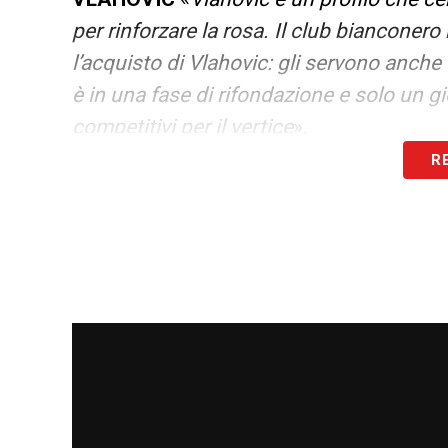
per rinforzare la rosa. Il club bianconer
l’acquisto di Vlahovic: gli servono anch
è in una fase di rifondazione e solo un 
competitivi per il vertice
».
R
MERCATO JUVE
– «
La Juventus deve tene
determinate richieste, la situazione può
che ha vinto anche dopo le cessioni di g
Però lì c’era un’altra organizzazione inte
questa. Per cui, allo stato attuale delle co
tutti i migliori
».
CONTINUA SU JUVENTUS NEWS 24