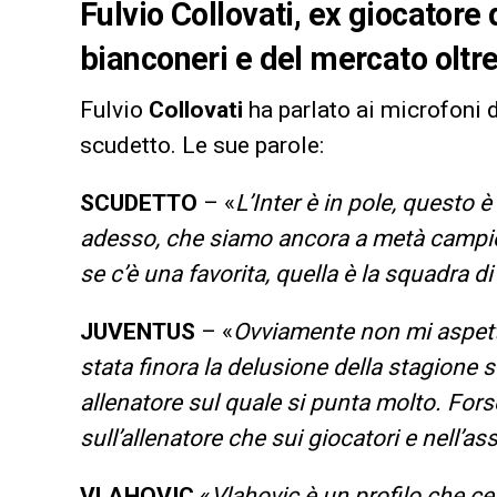
Fulvio Collovati, ex giocatore 
bianconeri e del mercato oltre
Fulvio
Collovati
ha parlato ai microfoni 
scudetto. Le sue parole:
SCUDETTO
– «
L’Inter è in pole, questo 
adesso, che siamo ancora a metà campio
se c’è una favorita, quella è la squadra di
JUVENTUS
– «
Ovviamente non mi aspetta
stata finora la delusione della stagione s
allenatore sul quale si punta molto. Forse
sull’allenatore che sui giocatori e nell’a
VLAHOVIC
«
Vlahovic è un profilo che c