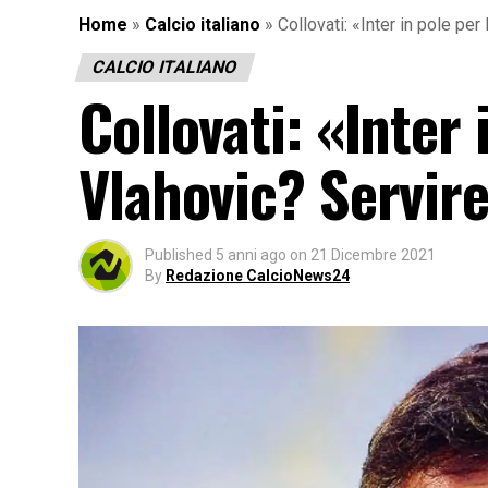
Home
»
Calcio italiano
»
Collovati: «Inter in pole pe
CALCIO ITALIANO
Collovati: «Inter 
Vlahovic? Servire
Published
5 anni ago
on
21 Dicembre 2021
By
Redazione CalcioNews24