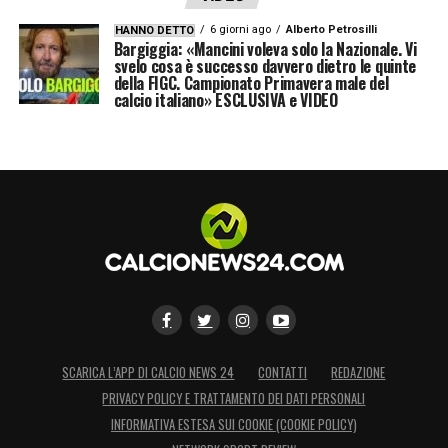
6 giorni ago
Alberto Petrosilli
HANNO DETTO
Bargiggia: «Mancini voleva solo la Nazionale. Vi
svelo cosa è successo davvero dietro le quinte
della FIGC. Campionato Primavera male del
calcio italiano» ESCLUSIVA e VIDEO
SCARICA L’APP DI CALCIO NEWS 24
CONTATTI
REDAZIONE
PRIVACY POLICY E TRATTAMENTO DEI DATI PERSONALI
INFORMATIVA ESTESA SUI COOKIE (COOKIE POLICY)