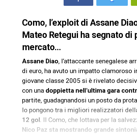
Como, l’exploit di Assane Dia
Mateo Retegui ha segnato di pi
mercato…
Assane Diao
, l’attaccante senegalese ar
di euro, ha avuto un impatto clamoroso in 
giovane classe 2005 si è rivelato decisi
con una
doppietta nell’ultima gara contr
partite, guadagnandosi un posto da prota
lo pongono tra i migliori realizzatori del
12 gol
. Il Como, che lottava per la salve
Nico Paz sta mostrando grande sintoni