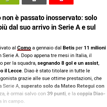
o non è passato inosservato: solo
ù dal suo arrivo in Serie A e sul
rivato al
Como
a gennaio dal
Betis
per
11 milioni
Serie A. Dopo appena tre mesi in Italia, il
vo per la squadra,
segnando 8 gol e un assist
,
o il Lecce
. Diao è stato titolare in tutte le
gonista grazie alle sue ottime prestazioni, che
la Serie A,
superato solo da Mateo Retegui con
zza, è ormai salvo con
39 punti
, e la
coppia Diao-
a in campo.