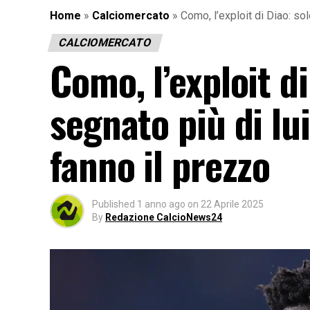
Home
»
Calciomercato
»
Como, l’exploit di Diao: sol
CALCIOMERCATO
Como, l’exploit d
segnato più di lui
fanno il prezzo
Published
1 anno ago
on
22 Aprile 2025
By
Redazione CalcioNews24