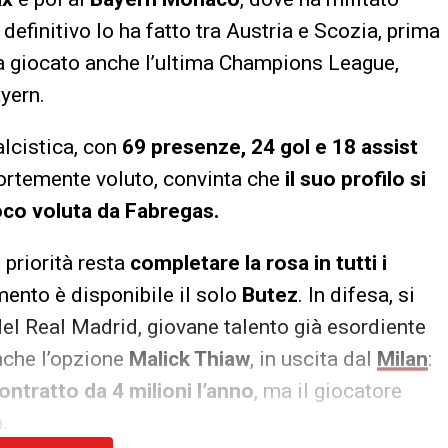
 definitivo lo ha fatto tra Austria e Scozia, prima
ha giocato anche l’ultima Champions League,
ayern.
alcistica, con
69 presenze, 24 gol e 18 assist
 fortemente voluto, convinta che
il suo profilo si
ioco voluta da Fabregas.
priorità resta
completare la rosa in tutti i
omento è disponibile il solo
Butez
. In difesa, si
el Real Madrid, giovane talento già esordiente
nche l’opzione
Malick Thiaw
, in uscita dal
Milan
:
ontratto da 4 milioni l’anno
, ma il giocatore
.