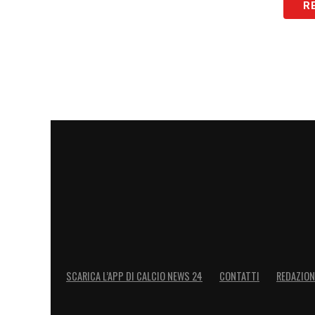
R
Infine,
Alvaro Morata è sempre più vici
Fabregas
, aspetta solo che Milan e Gala
sogna in grande.
LA PLAYLIST DELLE NOSTRE TOP NEW
SCARICA L’APP DI CALCIO NEWS 24
CONTATTI
REDAZION