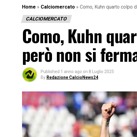
Home
»
Calciomercato
»
Como, Kuhn quarto colpo dei
CALCIOMERCATO
Como, Kuhn quarto
però non si ferma
Published
1 anno ago
on
8 Luglio 2025
By
Redazione CalcioNews24