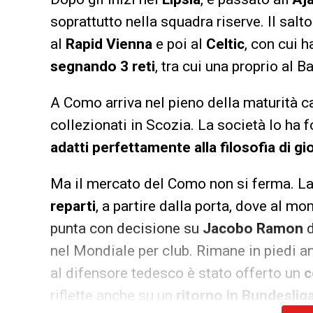
soprattutto nella squadra riserve. Il salto
al
Rapid Vienna
e poi al
Celtic
, con cui 
segnando 3 reti
, tra cui una proprio al B
A Como arriva nel pieno della maturità c
collezionati in Scozia. La società lo ha
adatti perfettamente alla filosofia di g
Ma il mercato del Como non si ferma. La 
reparti
, a partire dalla porta, dove al m
punta con decisione su
Jacobo Ramon
d
nel Mondiale per club. Rimane in piedi a
al difensore tedesco è stato offerto un
c
riflette anche su un
ritorno in Bundesliga