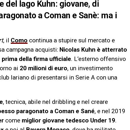
e del lago Kuhn: giovane, di
paragonato a Coman e Sanè: ma i
rt
, il
Como
continua a stupire sul mercato e
osa campagna acquisti:
Nicolas Kuhn è atterrato
prima della firma ufficiale
. L’esterno offensivo
torno ai
20 milioni di euro
, un investimento
lub lariano di presentarsi in Serie A con una
ce
, tecnica, abile nel dribbling e nel creare
 spesso paragonato a Coman e Sané
, e nel 2019
er
come
miglior giovane tedesco Under 19
.
ax
e poi al
Bayern Monaco
, dove ha militato