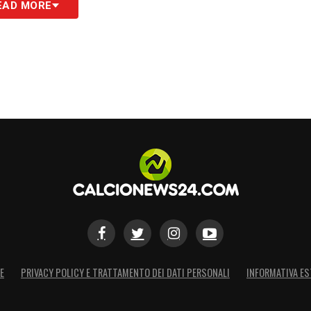
EAD MORE
no
: convinto dal progetto e dalla presenza di
tasaray risolvano il nodo del prestito. Como
S
E
PRIVACY POLICY E TRATTAMENTO DEI DATI PERSONALI
INFORMATIVA ES