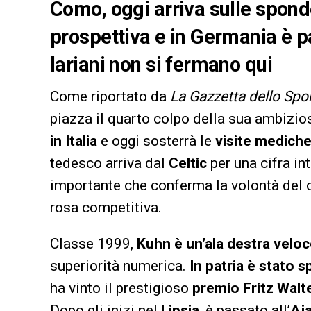
Como, oggi arriva sulle spond
prospettiva e in Germania è 
lariani non si fermano qui
Come riportato da
La Gazzetta dello Spo
piazza il quarto colpo della sua ambizi
in Italia
e oggi sosterrà le
visite mediche 
tedesco arriva dal
Celtic
per una cifra in
importante che conferma la volontà del c
rosa competitiva.
Classe 1999,
Kuhn è un’ala destra velo
superiorità numerica.
In patria è stato
ha vinto il prestigioso
premio Fritz Walt
Dopo gli inizi nel
Lipsia
, è passato all’
Aj