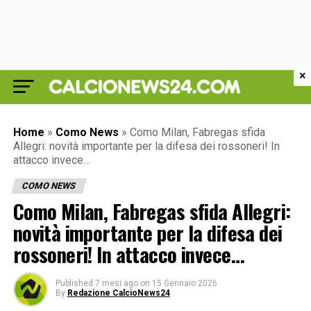
×
Home
»
Como News
»
Como Milan, Fabregas sfida
Allegri: novità importante per la difesa dei rossoneri! In
attacco invece…
COMO NEWS
Como Milan, Fabregas sfida Allegri:
novità importante per la difesa dei
rossoneri! In attacco invece…
Published
7 mesi ago
on
15 Gennaio 2026
By
Redazione CalcioNews24