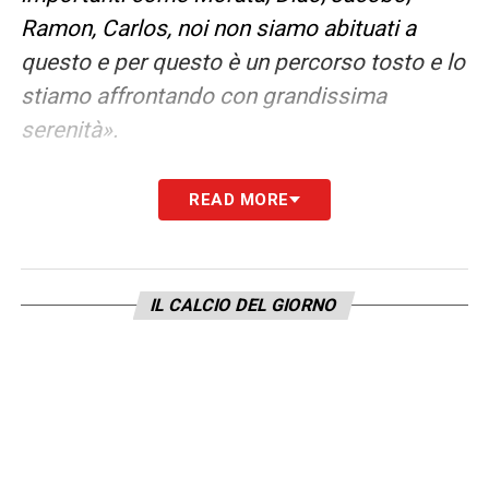
Ramon, Carlos, noi non siamo abituati a
questo e per questo è un percorso tosto e lo
stiamo affrontando con grandissima
serenità».
FUTURO –
«Il futuro del club? Macchina
READ MORE
perfetta? Wow, non lo direi io, se li vedessi
tutti i giorni. Ho un grande staff, grande
presidente con fiducia, si lavora con
IL CALCIO DEL GIORNO
pressione, ho sempre giocato a livelli
importanti, ma quello che voglio è essere il
migliore, migliorare la squadra e io sono
sempre sereno e tranquillo, la gente crede in
noi, siamo un gruppo di ragazzi tra i 20 e i 22