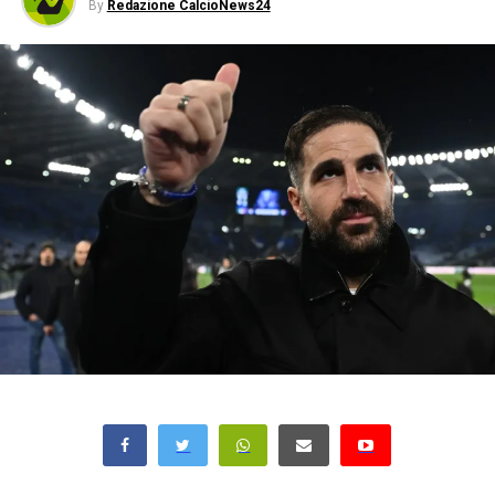
By
Redazione CalcioNews24