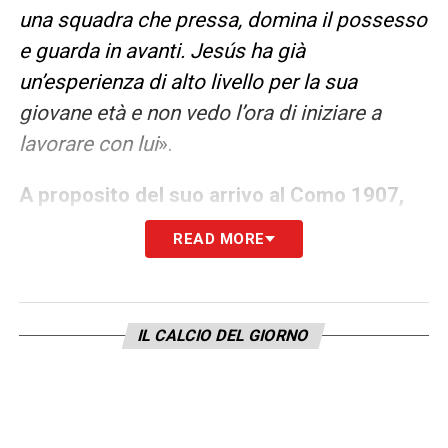
una squadra che pressa, domina il possesso
e guarda in avanti. Jesús ha già
un’esperienza di alto livello per la sua
giovane età e non vedo l’ora di iniziare a
lavorare con lui
».
A proposito del suo arrivo al Como 1907,
Jesús ha dichiarato
: «
Sono davvero felice di
READ MORE
essere qui e di far parte di un progetto così
ambizioso. Sono arrivato con grande
entusiasmo, voglia di crescere e di dare il
IL CALCIO DEL GIORNO
massimo per perseguire obiettivi importanti.
Sono molto motivato e determinato. La mia
prima impressione è stata molto positiva.
L’accoglienza è stata calorosa, da parte di