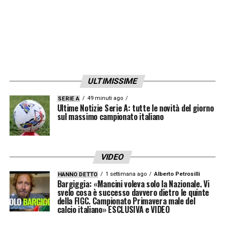
tutto lo staff del club. Como è una città
splendida e spero di viverla appieno, dentro
e fuori dal campo
».
LA PLAYLIST DELLE NOSTRE TOP NEWS
ULTIMISSIME
49 minuti ago
SERIE A
Ultime Notizie Serie A: tutte le novità del giorno
sul massimo campionato italiano
VIDEO
1 settimana ago
Alberto Petrosilli
HANNO DETTO
Bargiggia: «Mancini voleva solo la Nazionale. Vi
svelo cosa è successo davvero dietro le quinte
della FIGC. Campionato Primavera male del
calcio italiano» ESCLUSIVA e VIDEO