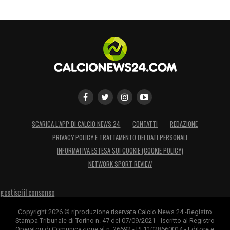
SCARICA L’APP DI CALCIO NEWS 24
CONTATTI
REDAZIONE
PRIVACY POLICY E TRATTAMENTO DEI DATI PERSONALI
INFORMATIVA ESTESA SUI COOKIE (COOKIE POLICY)
NETWORK SPORT REVIEW
gestisci il consenso
Copyright 2026 © riproduzione riservata Calcio News 24 -Registro
Stampa Tribunale di Torino n. 47 del 07/09/2021 - Iscritto al Registro
Operatori di Comunicazione al n. 26692 - P.I.11028660014 - Editore e