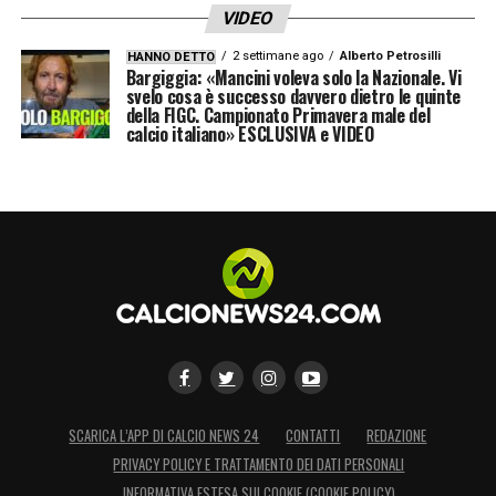
VIDEO
2 settimane ago
Alberto Petrosilli
HANNO DETTO
Bargiggia: «Mancini voleva solo la Nazionale. Vi
svelo cosa è successo davvero dietro le quinte
della FIGC. Campionato Primavera male del
calcio italiano» ESCLUSIVA e VIDEO
SCARICA L’APP DI CALCIO NEWS 24
CONTATTI
REDAZIONE
PRIVACY POLICY E TRATTAMENTO DEI DATI PERSONALI
INFORMATIVA ESTESA SUI COOKIE (COOKIE POLICY)