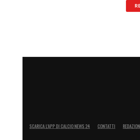
R
LA PLAYLIST DELLE NOSTRE TOP NEW
SCARICA L’APP DI CALCIO NEWS 24
CONTATTI
REDAZION