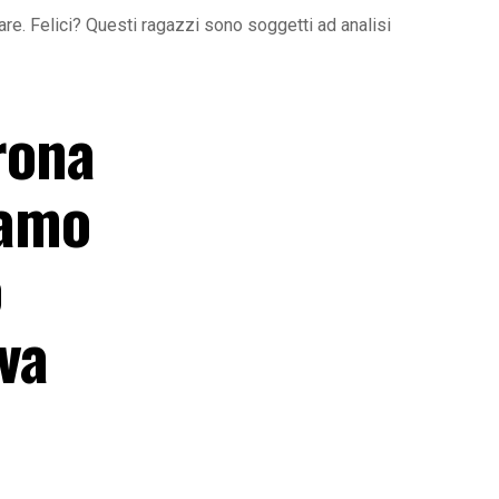
e. Felici? Questi ragazzi sono soggetti ad analisi
rona
iamo
o
eva