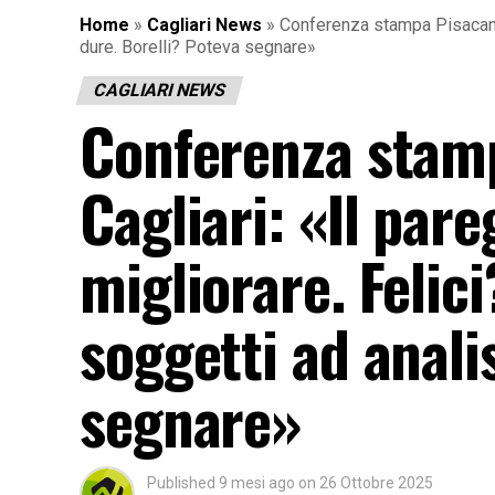
Home
»
Cagliari News
»
Conferenza stampa Pisacane 
dure. Borelli? Poteva segnare»
CAGLIARI NEWS
Conferenza stam
Cagliari: «Il par
migliorare. Felic
soggetti ad anali
segnare»
Published
9 mesi ago
on
26 Ottobre 2025