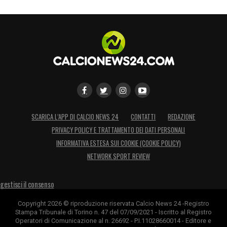
SCARICA L’APP DI CALCIO NEWS 24
CONTATTI
REDAZIONE
PRIVACY POLICY E TRATTAMENTO DEI DATI PERSONALI
INFORMATIVA ESTESA SUI COOKIE (COOKIE POLICY)
NETWORK SPORT REVIEW
gestisci il consenso
Copyright 2026 © riproduzione riservata Calcio News 24 -Registro
Stampa Tribunale di Torino n. 47 del 07/09/2021 - Iscritto al Registro
Operatori di Comunicazione al n. 26692 - P.I.11028660014 - Editore e