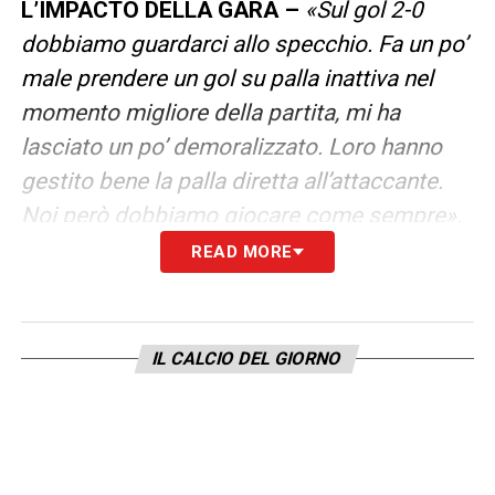
L’IMPACTO DELLA GARA –
«Sul gol 2-0
dobbiamo guardarci allo specchio. Fa un po’
male prendere un gol su palla inattiva nel
momento migliore della partita, mi ha
lasciato un po’ demoralizzato. Loro hanno
gestito bene la palla diretta all’attaccante.
Noi però dobbiamo giocare come sempre».
READ MORE
SUL RUOLO DI CAQUERET –
«Giocano in
undici. Lo amo come giocatore perché è un
grandissimo giocatore. Oggi chiaramente
IL CALCIO DEL GIORNO
non è contento. Il calcio è questo, poi
chiaramente quando si perde l’allenatore è in
cattiva luce. Max è un giocatore
importante».