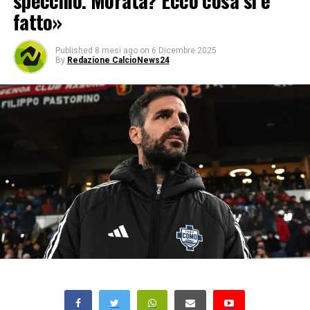
specchio. Morata? Ecco cosa si è
fatto»
Published
8 mesi ago
on
6 Dicembre 2025
By
Redazione CalcioNews24