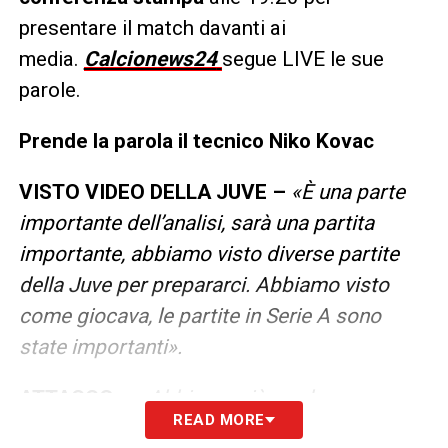
presentare il match davanti ai
media.
Calcionews24
segue LIVE le sue
parole.
Prende la parola il tecnico Niko Kovac
VISTO VIDEO DELLA JUVE –
«È una parte
importante dell’analisi, sarà una partita
importante, abbiamo visto diverse partite
della Juve per prepararci. Abbiamo visto
come giocava, le partite in Serie A sono
state importanti».
ATTACCO –
«Abbiamo già una buona
READ MORE
squadra con noi, nonostante gli infortunati.