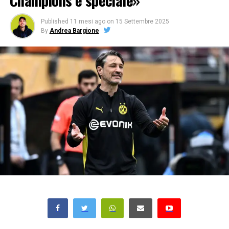
Champions è speciale»
Published
11 mesi ago
on
15 Settembre 2025
By
Andrea Bargione