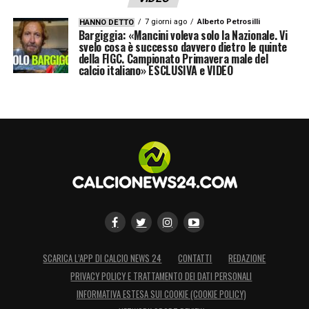
7 giorni ago
Alberto Petrosilli
HANNO DETTO
Bargiggia: «Mancini voleva solo la Nazionale. Vi
svelo cosa è successo davvero dietro le quinte
della FIGC. Campionato Primavera male del
calcio italiano» ESCLUSIVA e VIDEO
SCARICA L’APP DI CALCIO NEWS 24
CONTATTI
REDAZIONE
PRIVACY POLICY E TRATTAMENTO DEI DATI PERSONALI
INFORMATIVA ESTESA SUI COOKIE (COOKIE POLICY)