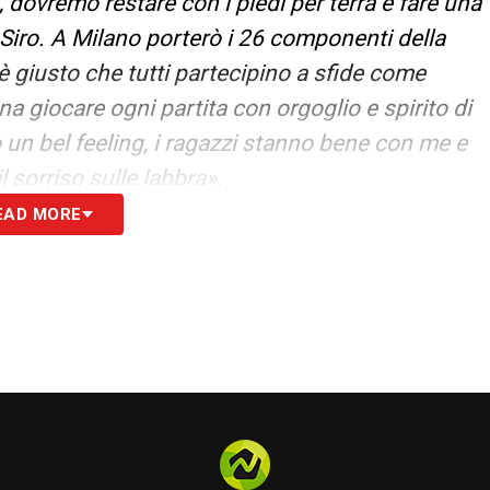
 dovremo restare con i piedi per terra e fare una
 Siro. A Milano porterò i 26 componenti della
 giusto che tutti partecipino a sfide come
 giocare ogni partita con orgoglio e spirito di
 un bel feeling, i ragazzi stanno bene con me e
 sorriso sulle labbra».
EAD MORE
MPNEWS24
S