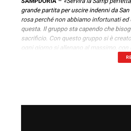
SAMPDORIA
–
«Servirà la Samp perfetta,
grande partita per uscire indenni da San
rosa perché non abbiamo infortunati ed è
questa. Il gruppo sta capendo che bisogna
sacrificio. Con questo gruppo si è creato
ogni giorno si allenano al massimo, con il
R
LE DICHIARAZIONI INTEGRALI SU SA
LA PLAYLIST DELLE NOSTRE TOP NEW