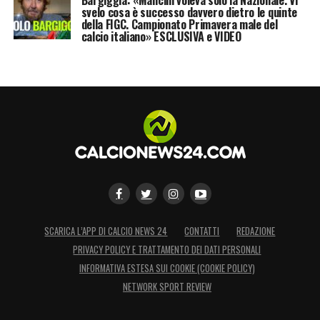
svelo cosa è successo davvero dietro le quinte
della FIGC. Campionato Primavera male del
calcio italiano» ESCLUSIVA e VIDEO
SCARICA L’APP DI CALCIO NEWS 24
CONTATTI
REDAZIONE
PRIVACY POLICY E TRATTAMENTO DEI DATI PERSONALI
INFORMATIVA ESTESA SUI COOKIE (COOKIE POLICY)
NETWORK SPORT REVIEW