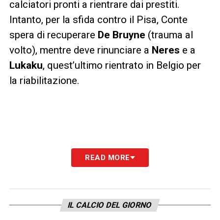
calciatori pronti a rientrare dai prestiti.
Intanto, per la sfida contro il Pisa, Conte
spera di recuperare
De Bruyne
(trauma al
volto), mentre deve rinunciare a
Neres
e a
Lukaku
, quest’ultimo rientrato in Belgio per
la riabilitazione.
LA PLAYLIST DELLE NOSTRE TOP NEWS
READ MORE
IL CALCIO DEL GIORNO