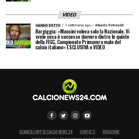
63
Gagliardini
VIDEO
70
Fallou
1 settimana ago
Alberto Petrosilli
HANNO DETTO
72
Ajayi
Bargiggia: «Mancini voleva solo la Nazionale. Vi
svelo cosa è successo davvero dietro le quinte
94
Toniolo
della FIGC. Campionato Primavera male del
calcio italiano» ESCLUSIVA e VIDEO
LEGGI ANCHE –
Calendario Serie A
2025/2026: date, giornate, risultati,
classifica
LA PLAYLIST DELLE NOSTRE TOP NEWS
SCARICA L’APP DI CALCIO NEWS 24
CONTATTI
REDAZIONE