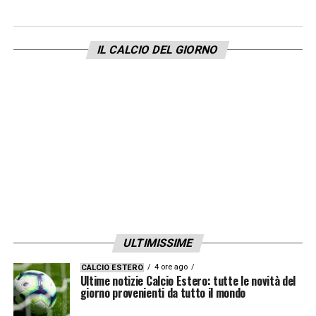
11
Akpa Akpro
12
Bradaric
IL CALCIO DEL GIORNO
15
Nelsson
16
Orban
17
Giovane
19
Slotsager
21
Harroui
23
Ebosse
24
Bernede
25
Mosquera
34
Perilli
ULTIMISSIME
4 ore ago
CALCIO ESTERO
Ultime notizie Calcio Estero: tutte le novità del
36
Niasse
giorno provenienti da tutto il mondo
37
Bella-Kotchap