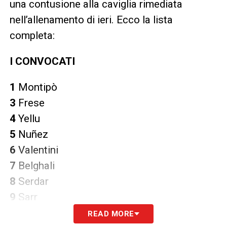
una contusione alla caviglia rimediata
nell’allenamento di ieri. Ecco la lista
completa:
I CONVOCATI
1
Montipò
3
Frese
4
Yellu
5
Nuñez
6
Valentini
7
Belghali
8
Serdar
9
Sarr
READ MORE