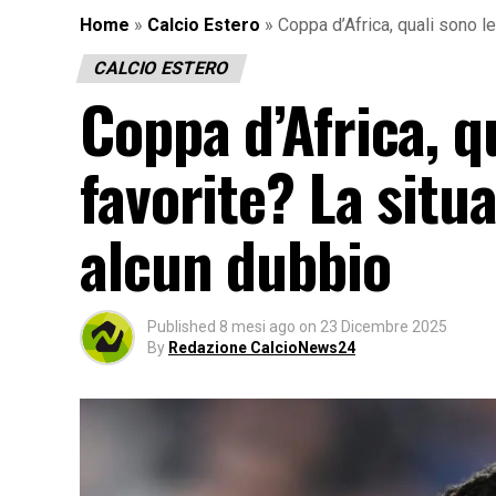
Home
»
Calcio Estero
»
Coppa d’Africa, quali sono l
CALCIO ESTERO
Coppa d’Africa, q
favorite? La situ
alcun dubbio
Published
8 mesi ago
on
23 Dicembre 2025
By
Redazione CalcioNews24