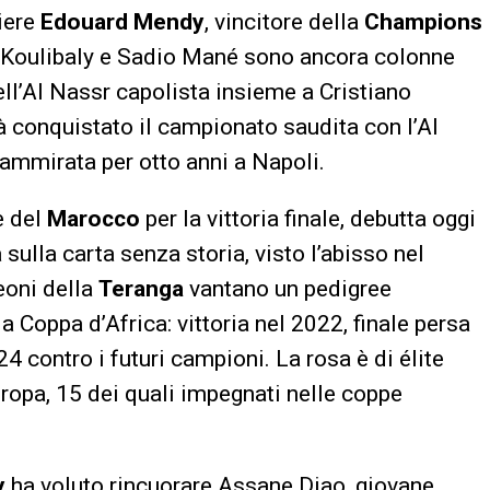
tiere
Edouard Mendy
, vincitore della
Champions
u Koulibaly e Sadio Mané sono ancora colonne
ell’Al Nassr capolista insieme a Cristiano
à conquistato il campionato saudita con l’Al
 ammirata per otto anni a Napoli.
e del
Marocco
per la vittoria finale, debutta oggi
 sulla carta senza storia, visto l’abisso nel
eoni della
Teranga
vantano un pedigree
a Coppa d’Africa: vittoria nel 2022, finale persa
4 contro i futuri campioni. La rosa è di élite
uropa, 15 dei quali impegnati nelle coppe
y
ha voluto rincuorare Assane Diao, giovane