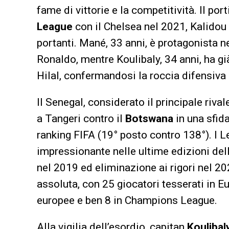
fame di vittorie e la competitività. Il por
League
con il Chelsea nel 2021, Kalido
portanti. Mané, 33 anni, è protagonista n
Ronaldo, mentre Koulibaly, 34 anni, ha gi
Hilal, confermandosi la roccia difensiva
Il Senegal, considerato il principale rival
a Tangeri contro il
Botswana
in una sfida
ranking FIFA (19° posto contro 138°). I L
impressionante nelle ultime edizioni dell
nel 2019 ed eliminazione ai rigori nel 202
assoluta, con 25 giocatori tesserati in E
europee e ben 8 in Champions League.
Alla vigilia dell’esordio, capitan
Koulibal