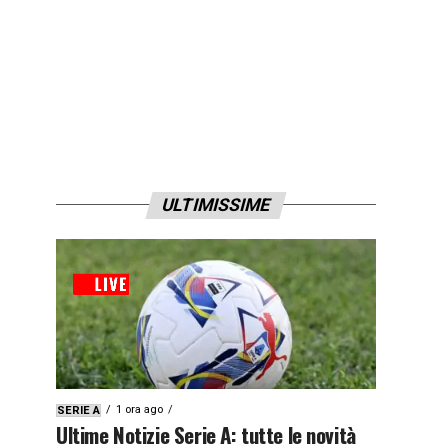
ULTIMISSIME
1 ora ago
SERIE A
Ultime Notizie Serie A: tutte le novità