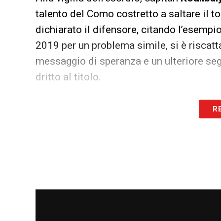
talento del Como costretto a saltare il to
dichiarato il difensore, citando l’esempi
2019 per un problema simile, si è riscat
messaggio di speranza e un ulteriore se
dritto al titolo.
LEGGI LE ULTIMISSIME DELLA SERIE A
R
LA PLAYLIST DELLE NOSTRE TOP NEW