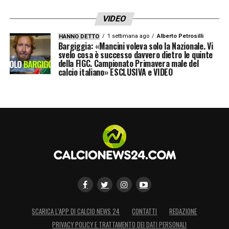
VIDEO
1 settimana ago
Alberto Petrosilli
HANNO DETTO
Bargiggia: «Mancini voleva solo la Nazionale. Vi
svelo cosa è successo davvero dietro le quinte
della FIGC. Campionato Primavera male del
calcio italiano» ESCLUSIVA e VIDEO
SCARICA L’APP DI CALCIO NEWS 24
CONTATTI
REDAZIONE
PRIVACY POLICY E TRATTAMENTO DEI DATI PERSONALI