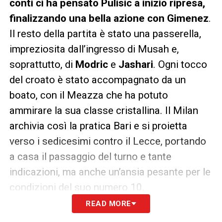
conti ci ha pensato Pulisic a inizio ripresa,
finalizzando una bella azione con Gimenez
.
Il resto della partita è stato una passerella,
impreziosita dall’ingresso di Musah e,
soprattutto, di
Modric
e
Jashari
. Ogni tocco
del croato è stato accompagnato da un
boato, con il Meazza che ha potuto
ammirare la sua classe cristallina. Il Milan
archivia così la pratica Bari e si proietta
verso i sedicesimi contro il Lecce, portando
a casa il passaggio del turno e tante
indicazioni, ma anche un’ansia pesante per le
condizioni del suo numero 10.
READ MORE
LA PLAYLIST DELLE NOSTRE TOP NEWS