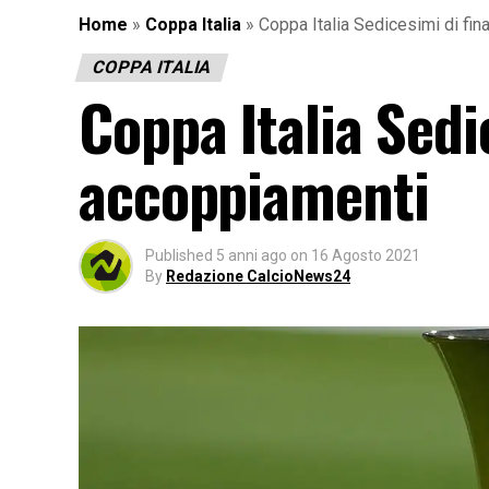
Home
»
Coppa Italia
»
Coppa Italia Sedicesimi di fina
COPPA ITALIA
Coppa Italia Sedic
accoppiamenti
Published
5 anni ago
on
16 Agosto 2021
By
Redazione CalcioNews24