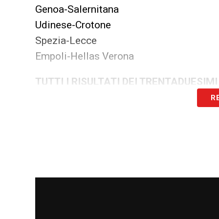
Genoa-Salernitana
Udinese-Crotone
Spezia-Lecce
Empoli-Hellas Verona
TUTTI I RISULTATI DEI TRENTADUESIMI
R
LA PLAYLIST DELLE NOSTRE TOP NEW