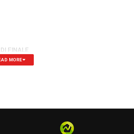
 DI FINALE
EAD MORE
S