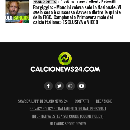
1 settimana ago
Alberto Petrosilli
HANNO DETTO
Bargiggia: «Mancini voleva solo la Nazionale. Vi
svelo cosa è successo davvero dietro le quinte
della FIGC. Campionato Primavera male del
calcio italiano» ESCLUSIVA e VIDEO
SCARICA L’APP DI CALCIO NEWS 24
CONTATTI
REDAZIONE
PRIVACY POLICY E TRATTAMENTO DEI DATI PERSONALI
INFORMATIVA ESTESA SUI COOKIE (COOKIE POLICY)
NETWORK SPORT REVIEW