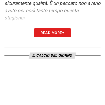
sicuramente qualità. È un peccato non averlo
avuto per così tanto tempo questa
stagione
».
CAMBI DECISIVI
– «
Io direi Rensch, ha fatto
READ MORE
gol e rigore, insomma, in termini di risultato
è chiaro che ha cambiato la partita. Però
anche noi abbiamo fatto sicuramente un
IL CALCIO DEL GIORNO
ottimo primo tempo. Quel gol lì su un errore
che abbiamo fatto, abbastanza netto,
all’inizio del secondo tempo, non è stato
facile recuperare tutte le energie per
riportarsi in vantaggio contro una squadra
che stava così bene come il Parma, che
partiva anche in contropiede, con fisicità,