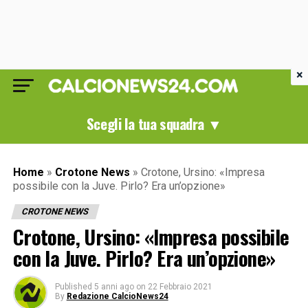
×
Scegli la tua squadra ▼
Home
»
Crotone News
»
Crotone, Ursino: «Impresa
possibile con la Juve. Pirlo? Era un’opzione»
CROTONE NEWS
Crotone, Ursino: «Impresa possibile
con la Juve. Pirlo? Era un’opzione»
Published
5 anni ago
on
22 Febbraio 2021
By
Redazione CalcioNews24