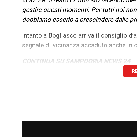
gestire questi momenti. Per tutti noi no
dobbiamo esserlo a prescindere dalle pr
Intanto a Bogliasco arriva il consiglio d
segnale di vicinanza accaduto anche in o
CONTINUA SU SAMPDORIA NEWS 24
R
LA PLAYLIST DELLE NOSTRE TOP NEW