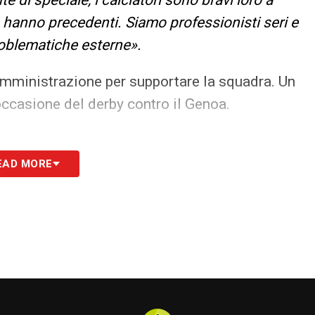
n hanno precedenti. Siamo professionisti seri e
oblematiche esterne».
’amministrazione per supportare la squadra. Un
ccasione del derby contro il Genoa.
EAD MORE
S