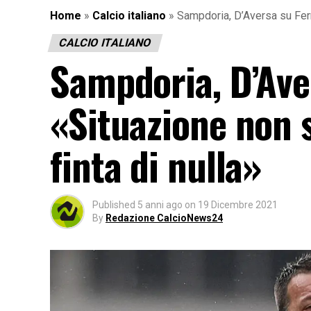
Home
»
Calcio italiano
»
Sampdoria, D’Aversa su Ferr
CALCIO ITALIANO
Sampdoria, D’Ave
«Situazione non s
finta di nulla»
Published
5 anni ago
on
19 Dicembre 2021
By
Redazione CalcioNews24