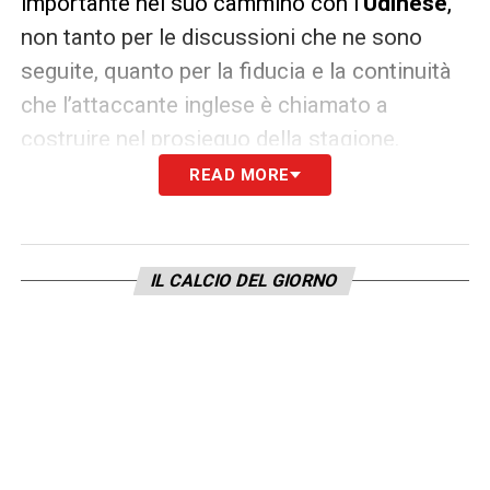
importante nel suo cammino con l’
Udinese
,
non tanto per le discussioni che ne sono
seguite, quanto per la fiducia e la continuità
che l’attaccante inglese è chiamato a
costruire nel prosieguo della stagione.
READ MORE
Proteste della Lazio che poi sono culminate
nel silenzio stampa a fine partita
.
IL CALCIO DEL GIORNO
LA PLAYLIST DELLE NOSTRE TOP NEWS