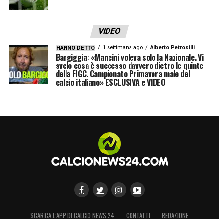
Pierotti, Stulic, Sottil. All. Di Francesco
VIDEO
COMO (4-2-3-1):
Butez, Smolcic, Ramon,
1 settimana ago
Alberto Petrosilli
Diego Carlos, Moreno, Perrone, Da Cunha,
HANNO DETTO
Bargiggia: «Mancini voleva solo la Nazionale. Vi
svelo cosa è successo davvero dietro le quinte
Vojvoda, Paz, Rodriguez, Douvikas. All.
della FIGC. Campionato Primavera male del
Fabregas
calcio italiano» ESCLUSIVA e VIDEO
SEGUI IL LIVE DI TORINO CAGLIARI
QUI
LE FORMAZIONI UFFICIALI
TORINO
(
3-4-1-2):
Paleari; Tameze,
Maripan, Ismajli; Pedersen, Asllani, Gineitis,
Lazaro; Vlasic; Adams, Simeone. Allenatore
SCARICA L’APP DI CALCIO NEWS 24
CONTATTI
REDAZIONE