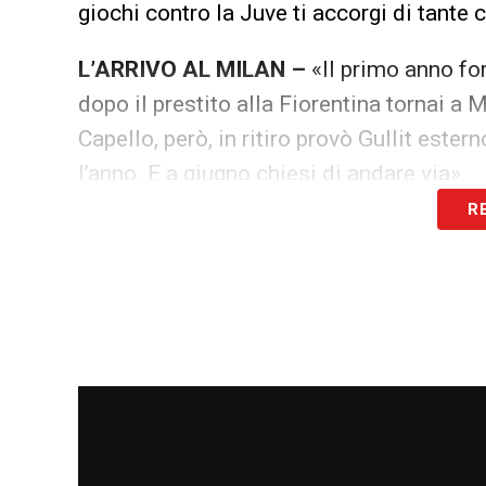
giochi contro la Juve ti accorgi di tante c
L’ARRIVO AL MILAN –
«Il primo anno for
dopo il prestito alla Fiorentina tornai a 
Capello, però, in ritiro provò Gullit este
l’anno. E a giugno chiesi di andare via».
R
ZOFF LO VOLEVA ALLA LAZIO
– «Scels
anni bellissimi, ho avuto l’onore di indo
Dispiace per come è finita…».
SI ASPETTAVA UN TRATTAMENTO DIV
siamo tolti sì, credo che lo avrei merita
dei tanti. Diciamo che il suggerimento a
se lo facesse».