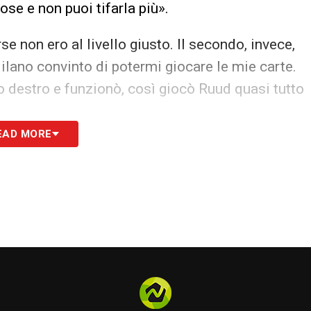
ose e non puoi tifarla più».
se non ero al livello giusto. Il secondo, invece,
Milano convinto di potermi giocare le mie carte.
rno destro e funzionò, così giocò Ruud quasi tutto
EAD MORE
i i biancocelesti per quello. Sono stati quattro
ssare la fascia da capitano e sollevare coppe.
ERSO –
«Dopo tutte le soddisfazioni che ci
to. Sono stato lasciato andare come fossi uno
rrivò da chi non faceva l’allenatore ma era come