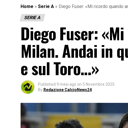
Home
»
Serie A
»
Diego Fuser: «Mi ricordo quando arr
SERIE A
Diego Fuser: «Mi 
Milan. Andai in q
e sul Toro…»
Published
9 mesi ago
on
5 Novembre 2025
By
Redazione CalcioNews24