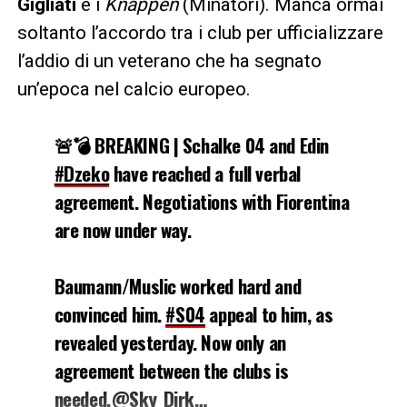
Gigliati
e i
Knappen
(Minatori). Manca ormai
soltanto l’accordo tra i club per ufficializzare
l’addio di un veterano che ha segnato
un’epoca nel calcio europeo.
🚨💣 BREAKING | Schalke 04 and Edin
#Dzeko
have reached a full verbal
agreement. Negotiations with Fiorentina
are now under way.
Baumann/Muslic worked hard and
convinced him.
#S04
appeal to him, as
revealed yesterday. Now only an
agreement between the clubs is
needed.
@Sky_Dirk
…