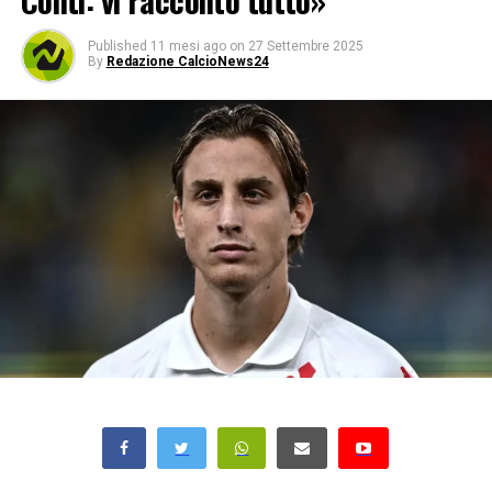
Conti: vi racconto tutto»
Published
11 mesi ago
on
27 Settembre 2025
By
Redazione CalcioNews24