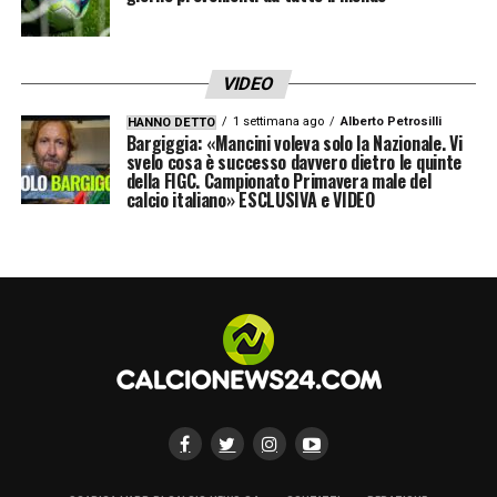
aiutato la famiglia, gli amici, i compagni, i
tifosi, la Fiorentina, e non mi riferisco solo
alla squadra, ma anche ai dirigenti».
VIDEO
1 settimana ago
Alberto Petrosilli
HANNO DETTO
IL FUTURO E IL FUORICLASSE
– «Non ho
Bargiggia: «Mancini voleva solo la Nazionale. Vi
svelo cosa è successo davvero dietro le quinte
paura del futuro. L’unico autentico
della FIGC. Campionato Primavera male del
calcio italiano» ESCLUSIVA e VIDEO
fuoriclasse resta uno del ’55, Bruno Conti.
Per il quale provo tanto affetto e
riconoscenza».
LA PLAYLIST DELLE NOSTRE TOP NEWS