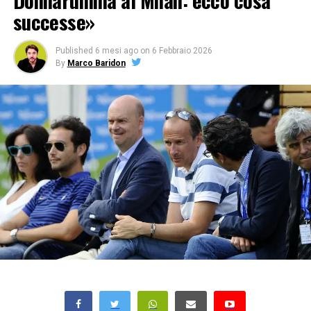
Donnarumma al Milan: ecco cosa
successe»
Published
6 mesi ago
on
6 Febbraio 2026
By
Marco Baridon