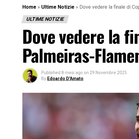
Home
»
Ultime Notizie
»
Dove vedere la finale di C
ULTIME NOTIZIE
Dove vedere la fi
Palmeiras-Flamen
Published
8 mesi ago
on
29 Novembre 2025
By
Edoardo D'Amato