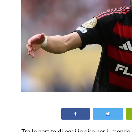
Tra le
partite di oggi
in giro per il mondo