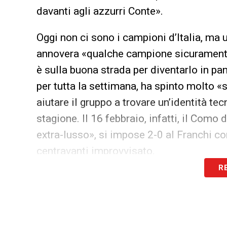
davanti agli azzurri Conte».
Oggi non ci sono i campioni d’Italia, ma
annovera «qualche campione sicuramente s
è sulla buona strada per diventarlo in pa
per tutta la settimana, ha spinto molto «s
aiutare il gruppo a trovare un’identità t
stagione. Il 16 febbraio, infatti, il Com
extra-lusso», si impose 2-0 al Franchi co
centravanti improvvisato.
R
Stavolta Kean, assente in quella circosta
nemmeno solo, ma avrà a sostenerlo una 
quella del confronto diretto dell’anno pas
turni di campionato». Una «altra Fiorenti