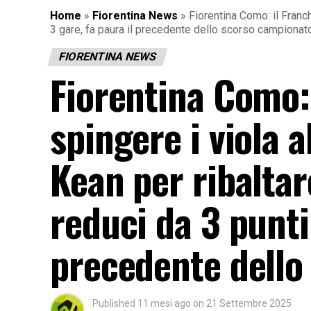
Home
»
Fiorentina News
»
Fiorentina Como: il Franchi
3 gare, fa paura il precedente dello scorso campionat
FIORENTINA NEWS
Fiorentina Como: 
spingere i viola a
Kean per ribaltare
reduci da 3 punti 
precedente dello
Published
11 mesi ago
on
21 Settembre 2025