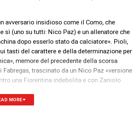
 un avversario insidioso come il Como, che
ì (uno su tutti: Nico Paz) e un allenatore che
nchina dopo esserlo stato da calciatore». Pioli,
ui tasti del carattere e della determinazione per
ecnica», memore del precedente della scorsa
o di Fabregas, trascinato da un Nico Paz «versione
ntro una Fiorentina indebolita e con Zaniolo
EAD MORE
nza, «c’è regolarmente là davanti e non sarà
squadra intera che vuole essere diversa da
sato e da quella non brillante di questi primi tre
na rispetto a Napoli, Torino e Cagliari» avrebbe