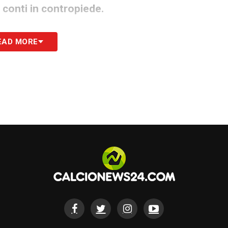
conti in contropiede.
i i lariani: conclusione rasoterra col
EAD MORE
enere li pallone che gli passa sotto al corpo
mincia.
allo.
ia le distanze sugli sviluppi di un calcio
 colpito da Douvikas.
cca subito il match con una rete da
sul primo palo e Butez battuto sul cross