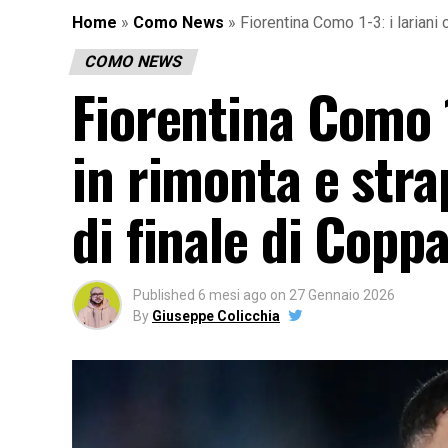
Home
»
Como News
»
Fiorentina Como 1-3: i lariani c
COMO NEWS
Fiorentina Como 1-
in rimonta e stra
di finale di Coppa
Published
6 mesi ago
on
27 Gennaio 2026
By
Giuseppe Colicchia