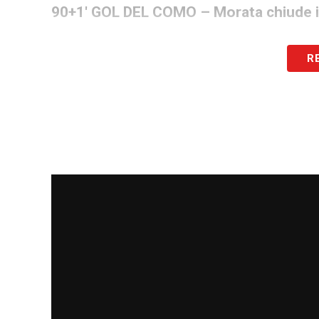
90+1′ GOL DEL COMO – Morata chiude i 
60′ GOL DEL COMO – Nico Paz porta avant
R
mancino, Christensen non riesce a tratt
ed entra in rete.
46′ INZIA IL SECONDO TEMPO
– Si rico
45′ FINE PRIMO TEMPO
– Si va all’interv
20′ GOL DEL COMO – Sergi Roberto accorc
d’angolo, dopo il palo precedentemente
7′ GOL DELLA FIORENTINA – Piccoli sblo
centravanti vero: movimento a tagliare 
proveniente dalla destra.