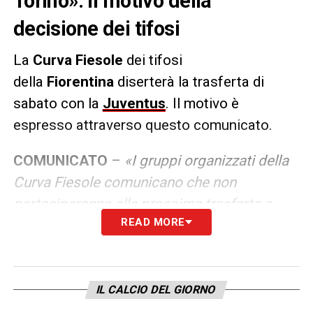
Torino». Il motivo della
decisione dei tifosi
La
Curva Fiesole
dei tifosi
della
Fiorentina
diserterà la trasferta di
sabato con la
Juventus
. Il motivo è
espresso attraverso questo comunicato.
COMUNICATO
–
«I gruppi organizzati della
Curva Fiesole comunicano che non
parteciperanno alla prossima trasferta a
READ MORE
Torino. La limitata capienza del settore
ospiti legata a questa assurda modalità di
vendita on line (che scavalca le associazioni
del tifo organizzato) creano il serio rischio
IL CALCIO DEL GIORNO
che non tutti possano acquistare il biglietto