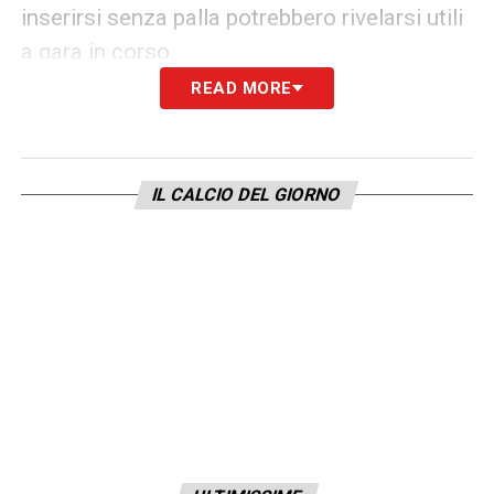
inserirsi senza palla potrebbero rivelarsi utili
a gara in corso.
READ MORE
Un match dal sapore europeo
La sfida tra Fiorentina e Napoli non è solo un
appuntamento di campionato, ma anche un
IL CALCIO DEL GIORNO
test importante per misurare le ambizioni
stagionali di entrambe le squadre. I viola,
reduci da un avvio altalenante, puntano a
sfruttare il fattore campo e il calore del
pubblico del Franchi. Il Napoli, campione
d’Italia 2023, arriva a Firenze con l’obiettivo
di confermare la propria solidità e il proprio
potenziale offensivo.