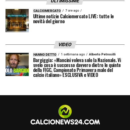
ULTIMISSIME
Con queste premesse, la partita di stasera si
7 ore ago
CALCIOMERCATO
Ultime notizie Calciomercato LIVE: tutte le
preannuncia intensa e ricca di spunti tattici,
novità del giorno
con Pioli chiamato a trovare le soluzioni
migliori per sopperire all’assenza di
Gudmundsson e sfruttare al meglio le novità
VIDEO
in rosa.
1 settimana ago
Alberto Petrosilli
HANNO DETTO
Bargiggia: «Mancini voleva solo la Nazionale. Vi
svelo cosa è successo davvero dietro le quinte
Portieri
: De Gea, Lezzerini, Martinelli.
della FIGC. Campionato Primavera male del
calcio italiano» ESCLUSIVA e VIDEO
Difensori
: Comuzzo, Dodò, Fortini, Gosens,
Lamptey, Kouadio, Marí, Parisi, Pongracic,
Ranieri, Viti.
Centrocampisti
: Fagioli, Fazzini,
Mandragora, Ndour, Richardson, Sohm,