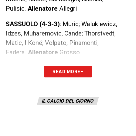
Pulisic.
Allenatore
Allegri
SASSUOLO (4-3-3)
: Muric; Walukiewicz,
Idzes, Muharemovic, Cande; Thorstvedt,
Matic, I.Koné; Volpato, Pinamonti,
Fadera.
Allenatore
Grosso
LEGGI ANCHE –
Partite oggi, stasera e
READ MORE
domani: guida alla Diretta TV
LA PLAYLIST DELLE NOSTRE TOP NEWS
IL CALCIO DEL GIORNO